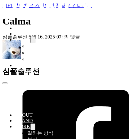
메인 콘텐츠로 건너뛰기
푸터로 건너뛰기
Calma
ABOUT
BRAND
심플솔루션
·
5월 16, 2025
·
0개의 댓글
WORK
일하는 방식
복지
채용
PR
심플솔루션
CONTACT
ABOUT
BRAND
WORK
일하는 방식